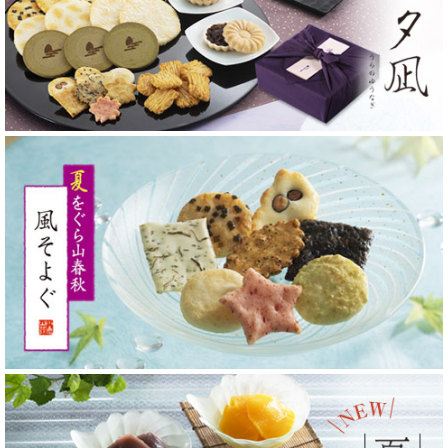
ております。
これらの転売された商品は、営利目的で弊社商品を購入した第三
者によって、弊社の許可なく販売されており、一部の商品では正
規の販売価格より高値で取引されているようです。
弊社では商品の品質からブランディングデザインに至るまで細心
の注意を払い、お客様にご満足いただけるものを提供できるよう
心がけております。
しかしながら転売された商品では、どのような経緯で保管されて
いるか不明で、品質を保証することができません。異物混入や詐
欺などのリスクも高く、また、他社の類似品・模倣品と誤認され
るケースも考えられます。
これらの「転売商品」に不具合があった場合や、「転売商品」を
購入されたことでお客様が何らかのトラブルに見舞われた場合、
責任は「転売者（無許可の第三者）」が負うこととなり、弊社で
は返品・交換、品質保証はできかねますので、十分にご注意くだ
さい。
くれぐれも、無許可の第三者が販売する「転売商品」をご購入な