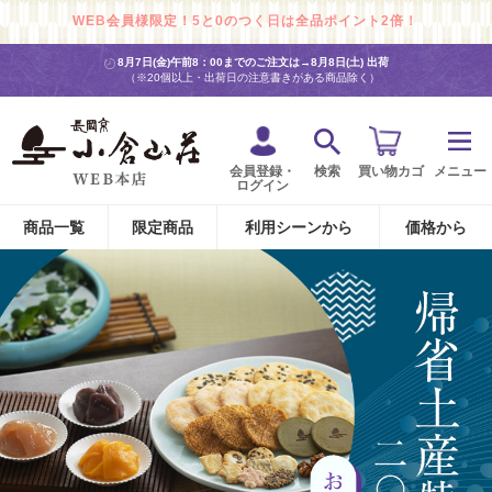
WEB会員様限定！5と0のつく日は全品ポイント2倍！
WEB会員様限定！5と0のつく日は全品ポイント2倍！
8月7日(金)午前8：00までのご注文は→
8月8日(土) 出荷
（※20個以上・出荷日の注意書きがある商品除く）
会員登録・
検索
買い物カゴ
メニュー
ログイン
商品一覧
限定商品
利用シーンから
価格から