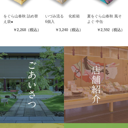
をぐら山春秋 詰め替
いづみ流るゝ 化粧箱
夏をぐら山春秋 風そ
え袋●
6個入
よぐ 中缶
（8ヶ入り20袋）
（生果汁ゼリーみかん
（8ヶ入り16袋）
￥2,268
（税込）
￥3,240
（税込）
￥2,592
（税込）
2個・生果汁ゼリーも
も2個・生水羊羹2個）