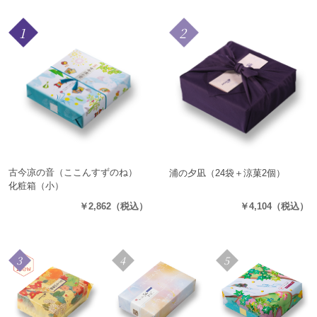
1
2
古今凉の音（ここんすずのね）
浦の夕凪
（24袋＋涼菓2個）
化粧箱（小）
（15袋+涼菓3個）
￥2,862
（税込）
￥4,104
（税込）
3
4
5