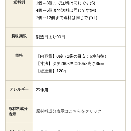
送料例
1個～3個まで送料は同じです(S)
4個～6個まで送料は同じです(M)
7個～12個まで送料は同じです(L)
賞味期限
製造日より90日
規格
【内容量】8袋（1袋の目安：6粒前後）
【寸法】タテ260×ヨコ105×高さ85㎜
【総重量】120g
アレルギー
不使用
原材料成分
原材料成分表示はこちらをクリック
表示