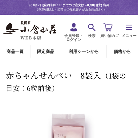
8月7日(金)午前8：00までのご注文は→
8月8日(土) 出荷
（※20個以上・出荷日の注意書きがある商品除く）
会員登録・
検索
買い物カゴ
メニュー
ログイン
商品一覧
限定商品
利用シーンから
価格から
赤ちゃんせんべい 8袋入
（1袋の
目安：6粒前後）