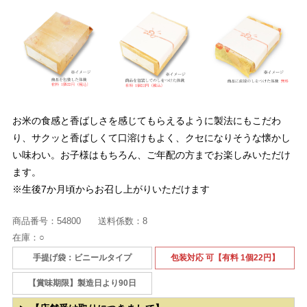
お米の食感と香ばしさを感じてもらえるように製法にもこだわ
り、サクッと香ばしくて口溶けもよく、クセになりそうな懐かし
い味わい。お子様はもちろん、ご年配の方までお楽しみいただけ
ます。
※生後7か月頃からお召し上がりいただけます
商品番号：
54800
送料係数：
8
在庫：
○
手提げ袋：ビニールタイプ
包装対応 可【有料 1個22円】
【賞味期限】製造日より90日