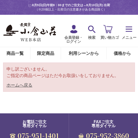
8月9日(日)午前8：00までのご注文は→
8月10日(月) 出荷
（※20個以上・出荷日の注意書きがある商品除く）
会員登録・
検索
買い物カゴ
メニュー
ログイン
商品一覧
限定商品
利用シーンから
価格から
申し訳ございません。
ご指定の商品ページはただ今お取扱いをしておりません。
ホームへ戻る
お電話ご注文
FAXご注文
専用ダイヤル
専用ダイヤル
075-951-1401
075-952-3860