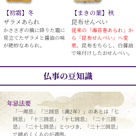
【初霜】冬
【まきの葉】秋
ザラメあられ
昆布せんべい
かささぎの橋に降りた霜に
従来の「海苔巻あられ」か
見立てたザラメと醤油の味
ら「昆布せんべい」へ変
が絶妙なあられ。
更。
昆布をちらし、白醤油
で味付けしたおせんべい。
仏事の豆知識
年忌法要
「一周忌」「三回忌（満2年）」のあとは「七
回忌」「十三回忌」「十七回忌」「二十三回
忌」「二十七回忌」とつづき、「三十三回忌」
で締めくくるのが通例。