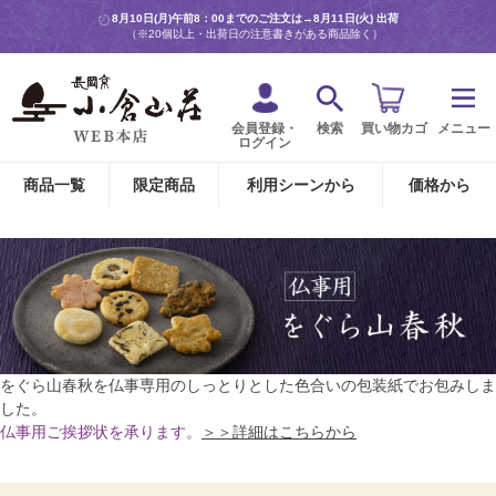
8月10日(月)午前8：00までのご注文は→
8月11日(火) 出荷
（※20個以上・出荷日の注意書きがある商品除く）
会員登録・
検索
買い物カゴ
メニュー
ログイン
商品一覧
限定商品
利用シーンから
価格から
をぐら山春秋を仏事専用のしっとりとした色合いの包装紙でお包みしま
した。
仏事用ご挨拶状を承ります。
＞＞詳細はこちらから