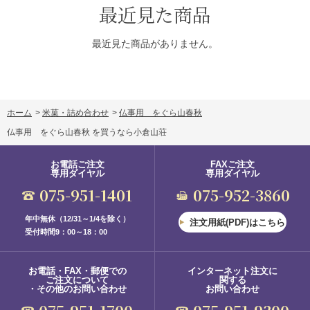
最近見た商品
最近見た商品がありません。
ホーム
>
米菓・詰め合わせ
>
仏事用 をぐら山春秋
仏事用 をぐら山春秋 を買うなら小倉山荘
お電話ご注文
FAXご注文
専用ダイヤル
専用ダイヤル
075-951-1401
075-952-3860
年中無休（12/31～1/4を除く）
注文用紙(PDF)はこちら
受付時間9：00～18：00
お電話・FAX・郵便での
インターネット注文に
ご注文について
関する
・その他のお問い合わせ
お問い合わせ