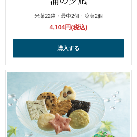
浦の夕凪
米菓22袋・最中2個・涼菓2個
4,104円
(税込)
購入する