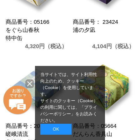
商品番号：05166
商品番号： 23424
をぐら山春秋
浦の夕凪
特中缶
4,320円（税込）
4,104円（税込）
当サイトでは、サイト利用性
向上のため、クッキー
（Cookie）を使用していま
す。
サイトのクッキー（Cookie）
の利用に関しては、
「プライ
バシーポリシー」
をお読みく
ださい。
商品番号：20679
商品番号：05664
OK
嵯峨清流
だんらん香具山