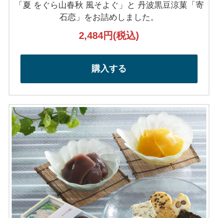
「夏 をぐら山春秋 風そよぐ」と
丹波黒豆涼菓「寄
石恋」を
お詰めしました。
2,484円
(税込)
購入する