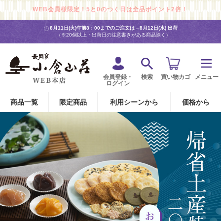
WEB会員様限定！5と0のつく日は全品ポイント2倍！
8月11日(火)午前8：00までのご注文は→
8月12日(水) 出荷
（※20個以上・出荷日の注意書きがある商品除く）
会員登録・
検索
買い物カゴ
メニュー
ログイン
商品一覧
限定商品
利用シーンから
価格から