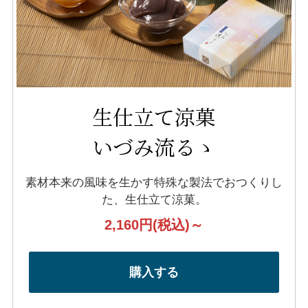
生仕立て涼菓
いづみ流るゝ
素材本来の風味を生かす特殊な製法で
おつくりし
た、生仕立て涼菓。
2,160円
(税込)～
購入する