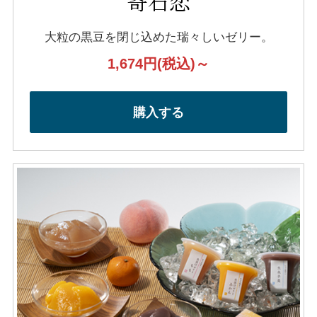
寄石恋
大粒の黒豆を閉じ込めた瑞々しいゼリー。
1,674円
(税込)～
購入する