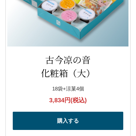
古今凉の音
化粧箱（大）
18袋+涼菓4個
3,834円
(税込)
購入する