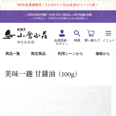
WEB会員様限定！5と0のつく日は全品ポイント2倍！
8月6日(木)午前8：00までのご注文は→
8月7日(金) 出荷
（※20個以上・出荷日の注意書きがある商品除く）
会員登録・
検索
買い物カゴ
メニュー
ログイン
商品一覧
限定商品
利用シーンから
価格から
美味一趣 甘醤油
（100g）