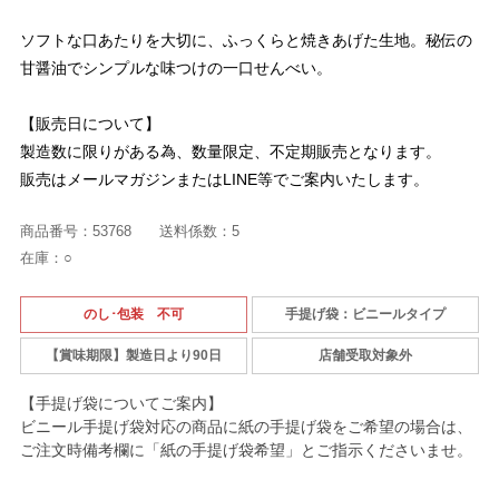
ソフトな口あたりを大切に、ふっくらと焼きあげた生地。秘伝の
甘醤油でシンプルな味つけの一口せんべい。
【販売日について】
製造数に限りがある為、数量限定、不定期販売となります。
販売はメールマガジンまたはLINE等でご案内いたします。
商品番号：
53768
送料係数：
5
在庫：
○
のし･包装 不可
手提げ袋：ビニールタイプ
【賞味期限】製造日より90日
店舗受取対象外
【手提げ袋についてご案内】
ビニール手提げ袋対応の商品に紙の手提げ袋をご希望の場合は、
ご注文時備考欄に「紙の手提げ袋希望」とご指示くださいませ。