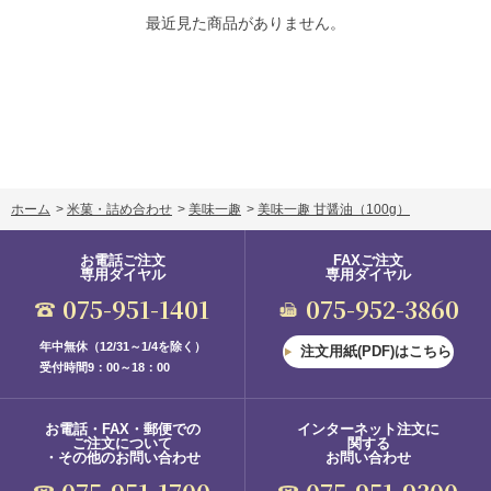
最近見た商品がありません。
ホーム
>
米菓・詰め合わせ
>
美味一趣
>
美味一趣 甘醤油
（100g）
お電話ご注文
FAXご注文
専用ダイヤル
専用ダイヤル
075-951-1401
075-952-3860
年中無休（12/31～1/4を除く）
注文用紙(PDF)はこちら
受付時間9：00～18：00
お電話・FAX・郵便での
インターネット注文に
ご注文について
関する
・その他のお問い合わせ
お問い合わせ