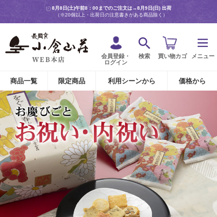
8月8日(土)午前8：00までのご注文は→
8月9日(日) 出荷
（※20個以上・出荷日の注意書きがある商品除く）
会員登録・
検索
買い物カゴ
メニュー
ログイン
商品一覧
限定商品
利用シーンから
価格から