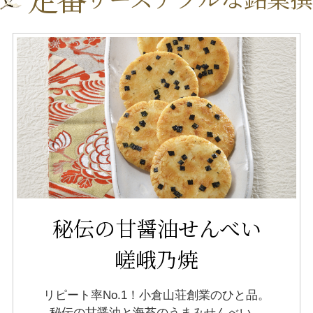
秘伝の甘醤油せんべい
嵯峨乃焼
リピート率No.1！小倉山荘創業のひと品。
秘伝の甘醤油と海苔のうまみせんべい。