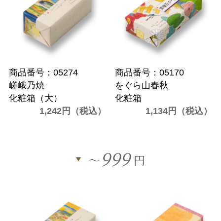
商品番号：05274
商品番号：05170
嵯峨乃焼
をぐら山春秋
化粧箱（大）
化粧箱
1,242円（税込）
1,134円（税込）
999
～
円