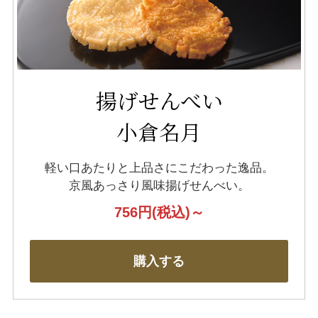
揚げせんべい
小倉名月
軽い口あたりと上品さにこだわった逸品。
京風あっさり風味揚げせんべい。
756円
(税込)～
購入する