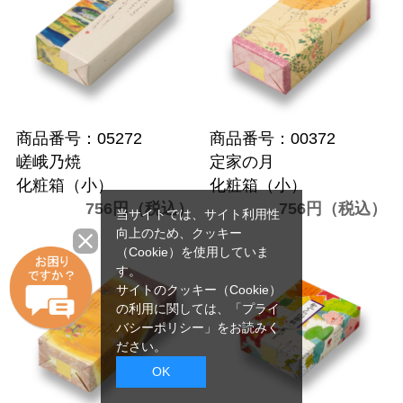
商品番号：05272
商品番号：00372
嵯峨乃焼
定家の月
化粧箱（小）
化粧箱（小）
756円（税込）
756円（税込）
当サイトでは、サイト利用性
向上のため、クッキー
（Cookie）を使用していま
す。
サイトのクッキー（Cookie）
の利用に関しては、
「プライ
バシーポリシー」
をお読みく
ださい。
OK