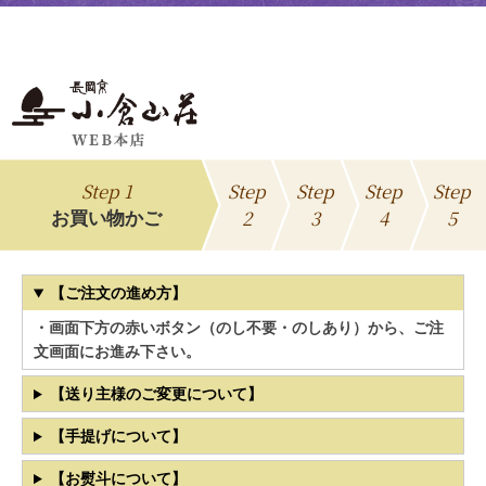
Step 1
Step
Step
Step
Step
2
3
4
5
お買い物かご
【ご注文の進め方】
・画面下方の赤いボタン（のし不要・のしあり）から、ご注
文画面にお進み下さい。
【送り主様のご変更について】
【手提げについて】
【お熨斗について】