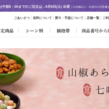
金)午前8：00までのご注文は→
8月8日(土) 出荷
（※20個以上・出荷日の注意書
ごあいさつ
送料について
熨斗・手提について
店舗一覧
ご利
限定商品
シーン別
価格帯
商品番号から