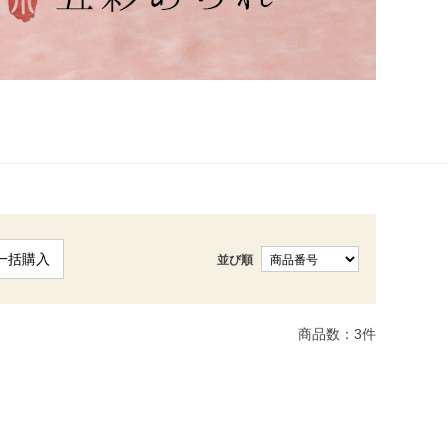
一括購入
並び順
商品数：
3
件