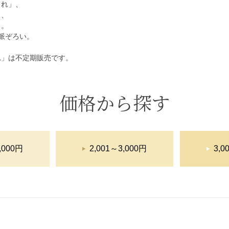
られ」、
」、
」。
派ぞろい。
れ」は不定期販売です。
価格から探す
,000円
2,001～3,000円
3,0