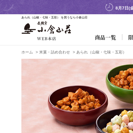
8月7日(
あられ（山椒・七味・五彩） を買うなら小倉山荘
商品一覧
ホーム
>
米菓・詰め合わせ
>
あられ（山椒・七味・五彩）