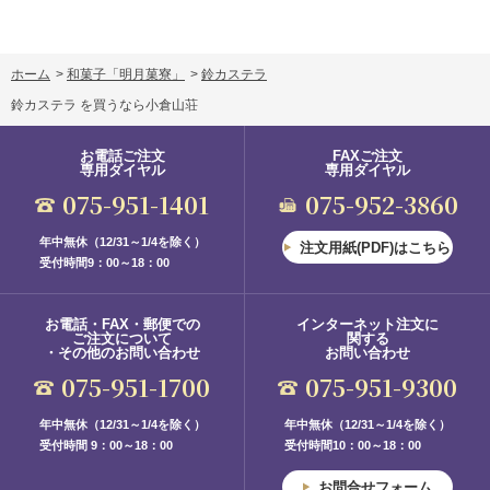
ホーム
>
和菓子「明月菓寮」
>
鈴カステラ
鈴カステラ を買うなら小倉山荘
お電話ご注文
FAXご注文
専用ダイヤル
専用ダイヤル
075-951-1401
075-952-3860
年中無休（12/31～1/4を除く）
注文用紙(PDF)はこちら
受付時間9：00～18：00
お電話・FAX・郵便での
インターネット注文に
ご注文について
関する
・その他のお問い合わせ
お問い合わせ
075-951-1700
075-951-9300
年中無休（12/31～1/4を除く）
年中無休（12/31～1/4を除く）
受付時間 9：00～18：00
受付時間10：00～18：00
お問合せフォーム