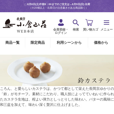
8月8日(土)午前8：00までのご注文は→
8月9日(日) 出荷
（※20個以上・出荷日の注意書きがある商品除く）
会員登録・
検索
買い物カゴ
メニュー
ログイン
商品一覧
限定商品
利用シーンから
価格から
ころん、と愛らしいカステラは、かつて都として栄えた長岡京ゆかりの
「鈴」がモチーフ。素材にこだわり、職人技によってていねいに作られ
たカステラ生地は、程よい弾力としっとりした味わい。バターの風味に
和三盆を加えて、味わい深く贅沢に仕上げました。