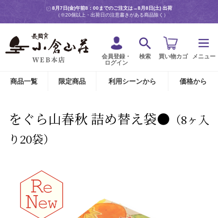
8月7日(金)午前8：00までのご注文は→
8月8日(土) 出荷
（※20個以上・出荷日の注意書きがある商品除く）
会員登録・
検索
買い物カゴ
メニュー
ログイン
商品一覧
限定商品
利用シーンから
価格から
をぐら山春秋 詰め替え袋●
（8ヶ入
り20袋）