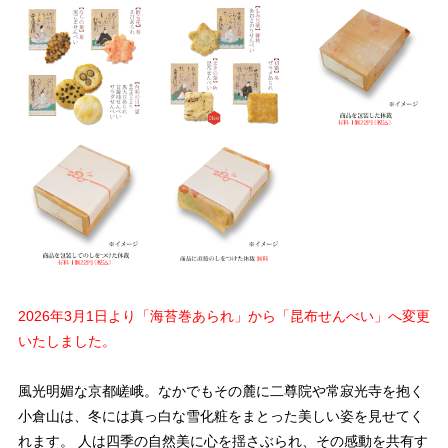
2026年3月1日より「海苔巻あられ」から「昆布せんべい」へ変更
いたしました。
風光明媚な京都嵯峨。なかでもその麓に二尊院や常寂光寺を抱く
小倉山は、冬には真っ白な雪化粧をまとった美しい姿を見せてく
れます。 人は四季の自然美に心を揺さぶられ、その感動を共有す