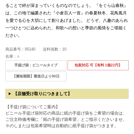
ることで絆が深まっていくものなのでしょう。 『をぐら山春秋』
は、この地で編纂された『小倉百人一首』の春夏秋冬、花鳥風月
を愛でる心を大切にして創りあげました。 どうぞ、八趣のあられ
一つひとつに込められた、和歌への想いと季節の風情をご堪能く
ださい。
商品番号：
05140
送料係数：
10
在庫：
○
手提げ袋：ビニールタイプ
包装対応 可【有料 1個22円】
【賞味期限】製造日より90日
【店舗受け取りにつきまして】
【手提げ袋についてご案内】
ビニール手提げ袋対応の商品に紙の手提げ袋をご希望の場合は、
ご注文時備考欄に「紙の手提げ袋希望」とご指示くださいませ。
※のしまたは包装希望時は自動的に紙手提げ袋がつきます。