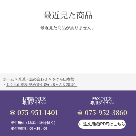
最近見た商品
最近見た商品がありません。
ホーム
>
米菓・詰め合わせ
>
をぐら山春秋
>
をぐら山春秋 詰め替え袋●
（8ヶ入り20袋）
お電話ご注文
FAXご注文
専用ダイヤル
専用ダイヤル
075-951-1401
075-952-3860
年中無休（12/31～1/4を除く）
注文用紙(PDF)はこちら
受付時間9：00～18：00