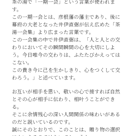
茶の湯で「一期一会」という言葉が使われま
す。
この一期一会とは、彦根藩の藩主であり、後に
幕府の大老となった井伊直弼が伝え広めた「茶
湯一会集」より広まった言葉です。
この一会集の中で井伊直弼は、「人と人との交
わりにおいてその瞬間瞬間の心を大切にしよ
う。今日唯今の交わりは、ふたたびかえっては
こない。
この貴き今に己を生かしきり、心をつくして交
わろう。」と述べています。
お互いが相手を思い、敬いの心で接すれば自然
とその心が相手に伝わり、相叶うことができ
る。
そこに余情残心の深い人間関係の味わいがある
のだと説いているのです。
誠にそのとおりで、このことは、贈り物の選択