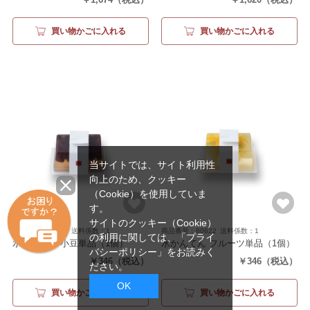
買い物かごに入れる
買い物かごに入れる
当サイトでは、サイト利用性
向上のため、クッキー
（Cookie）を使用していま
す。
サイトのクッキー（Cookie）
商品番号：80621
送料係数：1
商品番号：80622
送料係数：1
の利用に関しては、
「プライ
水かんてん 小豆単品
（1個）
水かんてん フルーツ単品
（1個）
バシーポリシー」
をお読みく
￥346
（税込）
￥346
（税込）
ださい。
OK
買い物かごに入れる
買い物かごに入れる