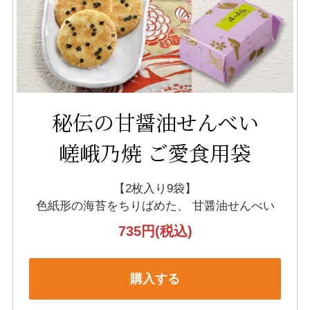
秘伝の甘醤油せんべい
嵯峨乃焼 ご愛食用袋
【2枚入り9袋】
色紙形の海苔をちりばめた、
甘醤油せんべい
735円
(税込)
購入する