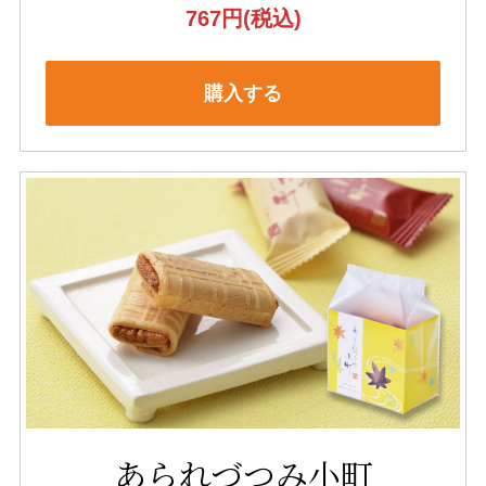
767円
(税込)
購入する
あられづつみ小町