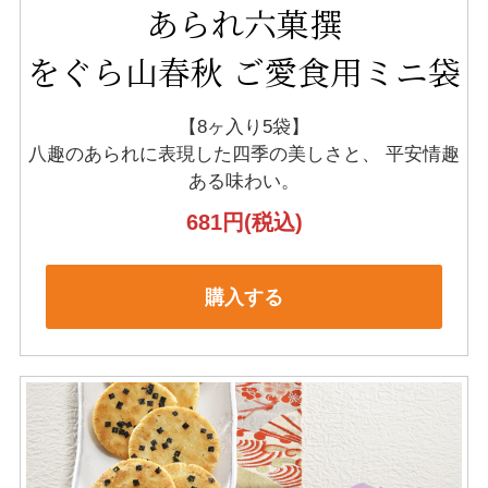
あられ六菓撰
をぐら山春秋 ご愛食用ミニ袋
【8ヶ入り5袋】
八趣のあられに表現した四季の美しさと、
平安情趣
ある味わい。
681円
(税込)
購入する