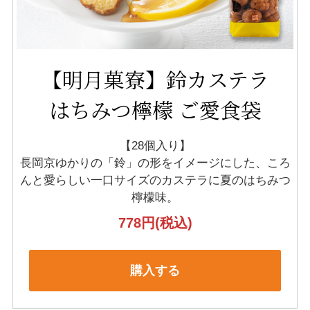
【明月菓寮】鈴カステラ
はちみつ檸檬 ご愛食袋
【28個入り】
長岡京ゆかりの「鈴」の形をイメージにした、
ころ
んと愛らしい一口サイズのカステラに夏のはちみつ
檸檬味。
778円
(税込)
購入する