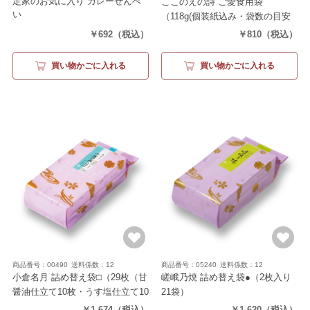
定家のお気に入り カレーせんべ
ここのえの詩 ご愛食用袋
い
（118g(個装紙込み・袋数の目安
（116ｇ 個装紙込み・袋数の目安
約31袋））
￥692
（税込）
￥810
（税込）
約28袋）
買い物かごに入れる
買い物かごに入れる
商品番号：00490
送料係数：12
商品番号：05240
送料係数：12
小倉名月 詰め替え袋□
（29枚（甘
嵯峨乃焼 詰め替え袋●
（2枚入り
醤油仕立て10枚・うす塩仕立て10
21袋）
枚・カレー仕立て9枚））
￥1,674
（税込）
￥1,620
（税込）