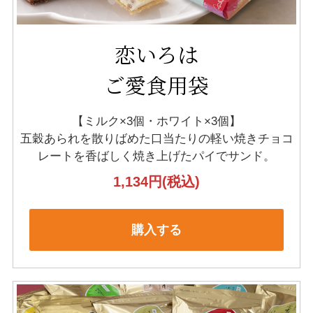
恋いろは
ご愛食用袋
【ミルク×3個・ホワイト×3個】
五穀あられを散りばめた口当たりの軽い
焼きチョコ
レートを香ばしく焼き上げたパイでサンド。
1,134円
(税込)
購入する