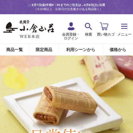
8月7日(金)午前8：00までのご注文は→
8月8日(土) 出荷
（※20個以上・出荷日の注意書きがある商品除く）
会員登録・
検索
買い物カゴ
メニュー
ログイン
商品一覧
限定商品
利用シーンから
価格から