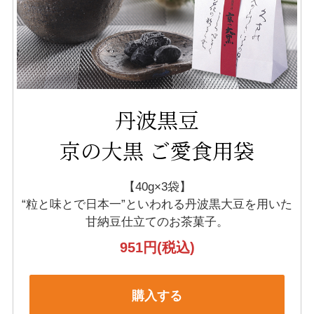
丹波黒豆
京の大黒 ご愛食用袋
【40g×3袋】
“粒と味とで日本一”といわれる丹波黒大豆を
用いた
甘納豆仕立てのお茶菓子。
951円
(税込)
購入する