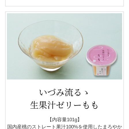
いづみ流るゝ
生果汁ゼリーもも
【内容量101g】
国内産桃のストレート果汁100%を使用した
まろやか