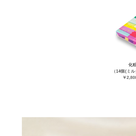
化粧
（14個(ミ
￥2,80
ト×