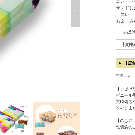
コレート
サンドし
ョコレー
お楽しみ
手提
【賞味
【店
○
在庫：
【手提げ
ビニール
文時備考
※のしま
【のしに
包装袋の