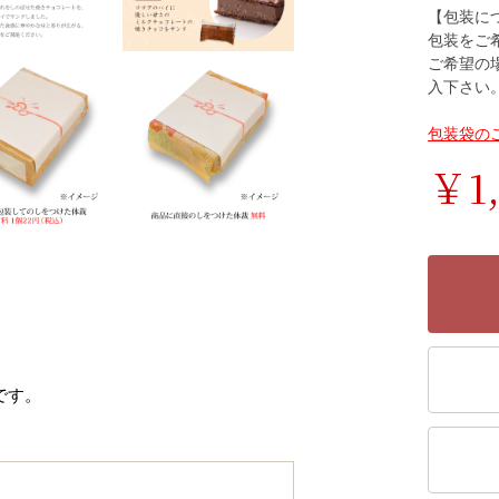
【包装に
包装をご
ご希望の
入下さい
包装袋の
￥1,
です。