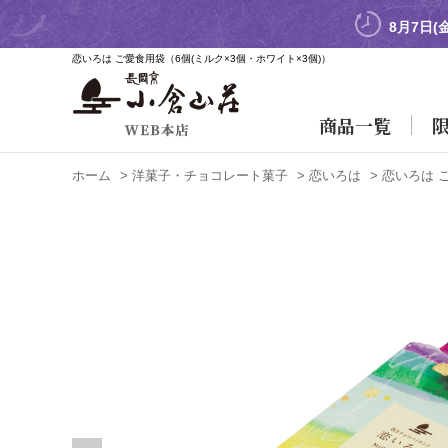
8月7日(
恋いろは ご愛食用袋
（6個(ミルク×3個・ホワイト×3個)）
商品一覧
ホーム
>
洋菓子・チョコレート菓子
>
恋いろは
>
恋いろは 