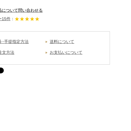
品について問い合わせる
15件
：
斗･手提指定方法
送料について
注文方法
お支払いについて