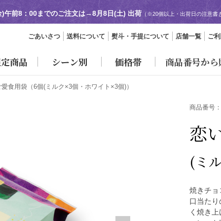
金)午前8：00までのご注文は→
8月8日(土) 出荷
（※20個以上・出荷日の注意書
ごあいさつ
送料について
熨斗・手提について
店舗一覧
ご利
限定商品
シーン別
価格帯
商品番号から
ご愛食用袋
（6個(ミルク×3個・ホワイト×3個)）
商品番号
恋
(ミ
焼きチョ
口当たり
く焼き上