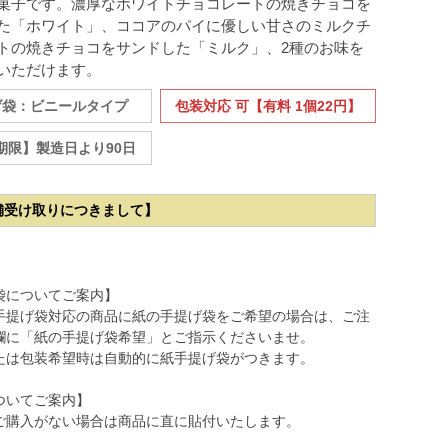
菓子です。濃厚なホワイトチョコレートの焼きチョコを
た「ホワイト」、ココアのパイに優しい甘さのミルクチ
トの焼きチョコをサンドした「ミルク」、2種のお味を
いただけます。
げ袋：ビニールタイプ
包装対応 可【有料 1個22円】
期限】製造日より90日
舗受け取りにつきまして】
袋についてご案内】
手提げ袋対応の商品に紙の手提げ袋をご希望の場合は、ご注
欄に「紙の手提げ袋希望」とご指示くださいませ。
たは包装希望時は自動的に紙手提げ袋がつきます。
ついてご案内】
ご購入がない場合は商品に直に貼付いたします。