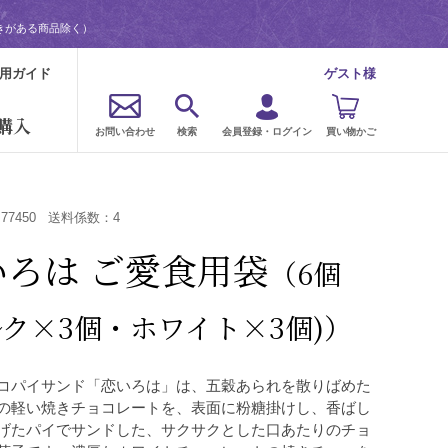
きがある商品除く）
用ガイド
ゲスト様
購入
お問い合わせ
検索
会員登録・ログイン
買い物かご
：
77450
送料係数：
4
いろは ご愛食用袋
（6個
ルク×3個・ホワイト×3個)）
コパイサンド「恋いろは」は、五穀あられを散りばめた
の軽い焼きチョコレートを、表面に粉糖掛けし、香ばし
げたパイでサンドした、サクサクとした口あたりのチョ