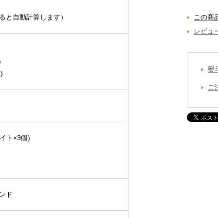
ると自動計算します）
この商
レビュー
)
熨
)
ご
イト×3個)
ンド