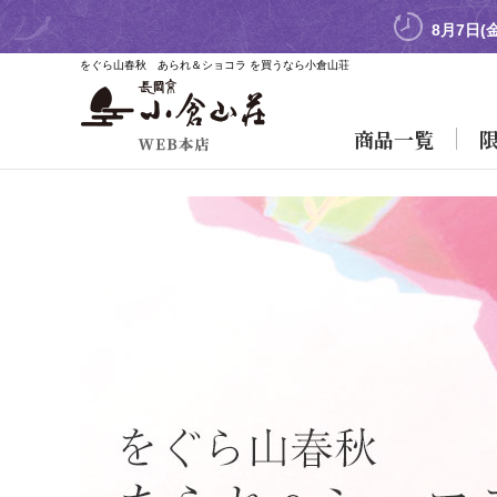
8月7日(
をぐら山春秋 あられ＆ショコラ を買うなら小倉山荘
商品一覧