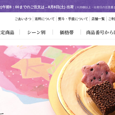
金)午前8：00までのご注文は→
8月8日(土) 出荷
（※20個以上・出荷日の注意書
ごあいさつ
送料について
熨斗・手提について
店舗一覧
ご利
限定商品
シーン別
価格帯
商品番号から