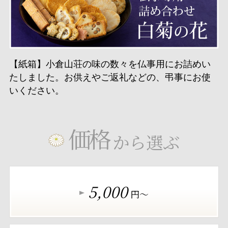
【紙箱】小倉山荘の味の数々を仏事用にお詰めい
たしました。お供えやご返礼などの、弔事にお使
いください。
価格
から選ぶ
5,000
円～