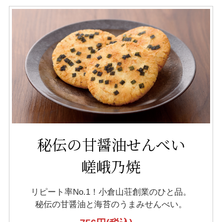
秘伝の甘醤油せんべい
嵯峨乃焼
リピート率No.1！小倉山荘創業のひと品。
秘伝の甘醤油と海苔のうまみせんべい。