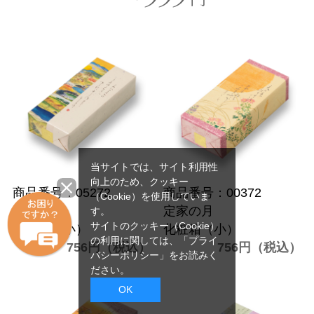
当サイトでは、サイト利用性
向上のため、クッキー
商品番号：05272
商品番号：00372
（Cookie）を使用していま
嵯峨乃焼
定家の月
す。
サイトのクッキー（Cookie）
化粧箱（小）
化粧箱（小）
の利用に関しては、
「プライ
756円（税込）
756円（税込）
バシーポリシー」
をお読みく
ださい。
OK