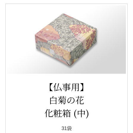
【仏事用】
白菊の花
化粧箱 (中)
31袋