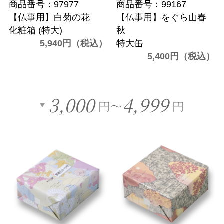
商品番号：97977
商品番号：99167
【仏事用】白菊の花
【仏事用】をぐら山春
化粧箱 (特大)
秋
5,940円（税込）
特大缶
5,400円（税込）
3,000
4,999
円～
円