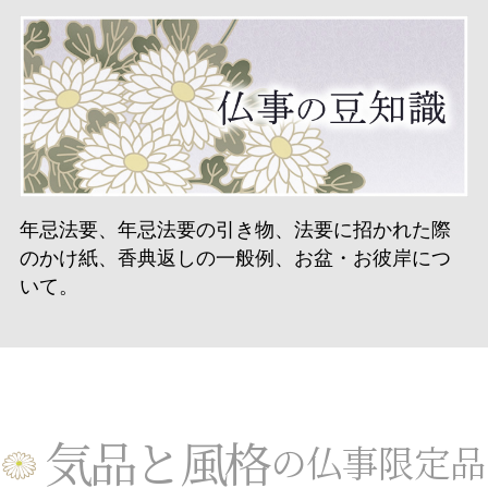
年忌法要、年忌法要の引き物、法要に招かれた際
のかけ紙、香典返しの一般例、お盆・お彼岸につ
いて。
気品と風格
の仏事限定品