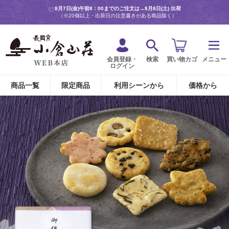
8月7日(金)午前8：00までのご注文は→
8月8日(土) 出荷
（※20個以上・出荷日の注意書きがある商品除く）
会員登録・
検索
買い物カゴ
メニュー
ログイン
商品一覧
限定商品
利用シーンから
価格から