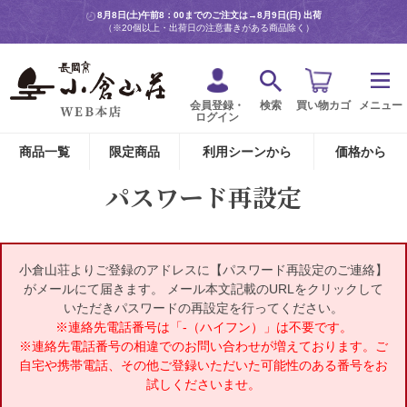
8月8日(土)午前8：00までのご注文は→
8月9日(日) 出荷
（※20個以上・出荷日の注意書きがある商品除く）
会員登録・
検索
買い物カゴ
メニュー
ログイン
商品一覧
限定商品
利用シーンから
価格から
パスワード再設定
小倉山荘よりご登録のアドレスに【パスワード再設定のご連絡】
がメールにて届きます。 メール本文記載のURLをクリックして
いただきパスワードの再設定を行ってください。
※連絡先電話番号は「-（ハイフン）」は不要です。
※連絡先電話番号の相違でのお問い合わせが増えております。ご
自宅や携帯電話、その他ご登録いただいた可能性のある番号をお
試しくださいませ。