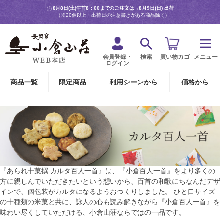
8月8日(土)午前8：00までのご注文は→
8月9日(日) 出荷
（※20個以上・出荷日の注意書きがある商品除く）
会員登録・
検索
買い物カゴ
メニュー
ログイン
商品一覧
限定商品
利用シーンから
価格から
『あられ十菓撰 カルタ百人一首』は、『小倉百人一首』をより多くの
方に親しんでいただきたいという想いから、百首の和歌にちなんだデザ
インで、個包装がカルタになるようおつくりしました。 ひと口サイズ
の十種類の米菓と共に、詠人の心も読み解きながら『小倉百人一首』を
味わい尽くしていただける、小倉山荘ならではの一品です。