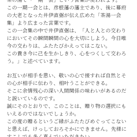
この一期一会とは、彦根藩の藩主であり、後に幕府
の大老となった井伊直弼が伝え広めた「茶湯一会
集」より広まった言葉です。
この一会集の中で井伊直弼は、「人と人との交わり
においてその瞬間瞬間の心を大切にしよう。今日唯
今の交わりは、ふたたびかえってはこない。
この貴き今に己を生かしきり、心をつくして交わろ
う。」と述べています。
お互いが相手を思い、敬いの心で接すれば自然とそ
の心が相手に伝わり、相叶うことができる。
そこに余情残心の深い人間関係の味わいがあるのだ
と説いているのです。
誠にそのとおりで、このことは、贈り物の選択にも
いえるのではないでしょうか。
この度の贈るというご縁がふたたびめぐってこない
と思えば、けっしておろそかにできません。先様に
すこしでも多く喜んでいただきたい。