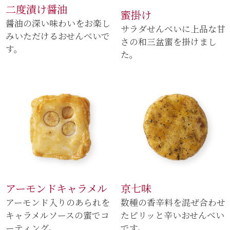
二度漬け醤油
蜜掛け
醤油の深い味わいをお楽し
サラダせんべいに上品な甘
みいただけるおせんべいで
さの和三盆蜜を掛けまし
す。
た。
アーモンドキャラメル
京七味
アーモンド入りのあられを
数種の香辛料を混ぜ合わせ
キャラメルソースの蜜でコ
たピリッと辛いおせんべい
ーティング。
です。