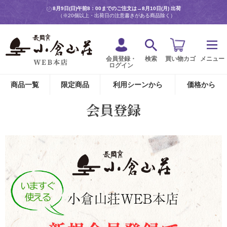
8月9日(日)午前8：00までのご注文は→
8月10日(月) 出荷
（※20個以上・出荷日の注意書きがある商品除く）
会員登録・
検索
買い物カゴ
メニュー
ログイン
商品一覧
限定商品
利用シーンから
価格から
会員登録