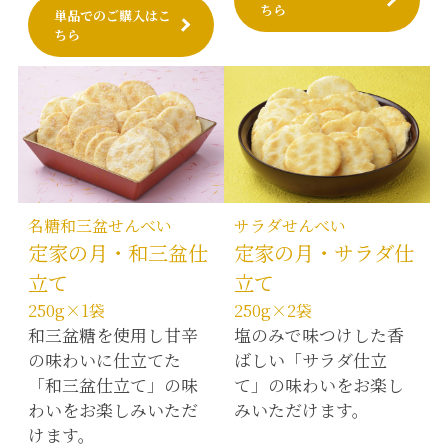
ちら
単品でのご購入はこ
ちら
名糖和三盆せんべい
サラダせんべい
定家の月・和三盆仕
定家の月・サラダ仕
立て
立て
250g×1袋
250g×2袋
和三盆糖を使用し甘辛
塩のみで味つけした香
の味わいに仕立てた
ばしい「サラダ仕立
「和三盆仕立て」の味
て」の味わいをお楽し
わいをお楽しみいただ
みいただけます。
けます。