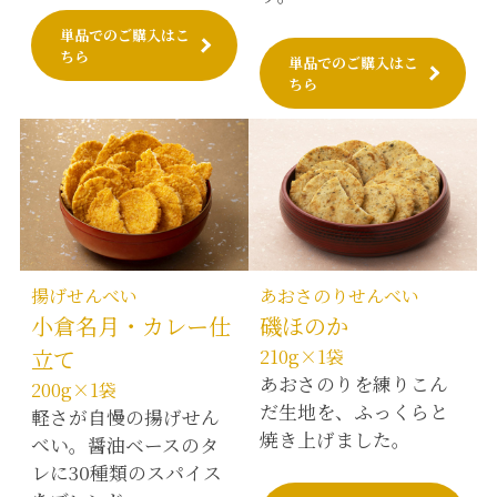
単品でのご購入はこ
ちら
単品でのご購入はこ
ちら
揚げせんべい
あおさのりせんべい
小倉名月・カレー仕
磯ほのか
立て
210g×1袋
あおさのりを練りこん
200g×1袋
だ生地を、ふっくらと
軽さが自慢の揚げせん
焼き上げました。
べい。醤油ベースのタ
レに30種類のスパイス