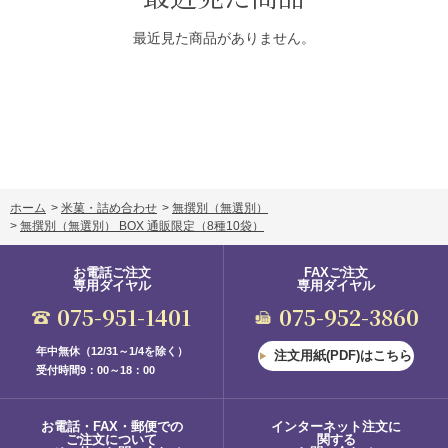
最近見た商品がありません。
ホーム
>
米菓・詰め合わせ
>
無撰別（無選別）
>
無撰別（無選別） BOX 通販限定
（8種10袋）
お電話ご注文
FAXご注文
専用ダイヤル
専用ダイヤル
075-951-1401
075-952-3860
年中無休（12/31～1/4を除く）
注文用紙(PDF)はこちら
受付時間9：00～18：00
お電話・FAX・郵便での
インターネット注文に
ご注文について
関する