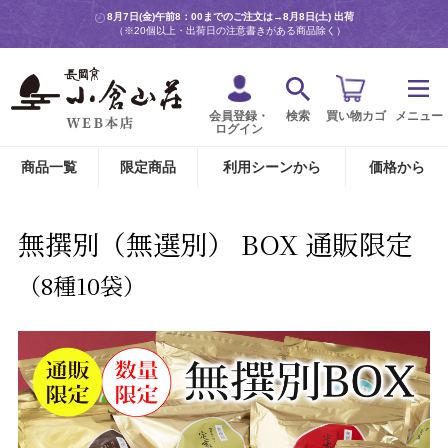
8月7日(金)午前8：00までのご注文は→
8月8日(土) 出荷
（※20個以上・出荷日の注意書きがある商品除く）
会員登録・
検索
買い物カゴ
メニュー
ログイン
商品一覧
限定商品
利用シーンから
価格から
無撰別（無選別） BOX 通販限定
（8種10袋）