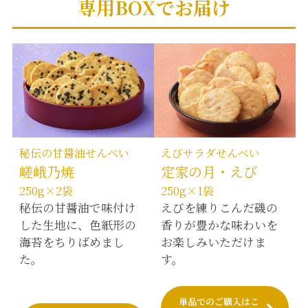
専用BOXでお届け
秘伝の甘醤油せんべい
えびサラダせんべい
嵯峨乃焼
定家の月・えび
250g×2袋
250g×1袋
秘伝の甘醤油で味付け
えびを練りこんだ磯の
した生地に、色紙形の
香りが豊かな味わいを
海苔をちりばめまし
お楽しみいただけま
た。
す。
単品でのご購入はこ