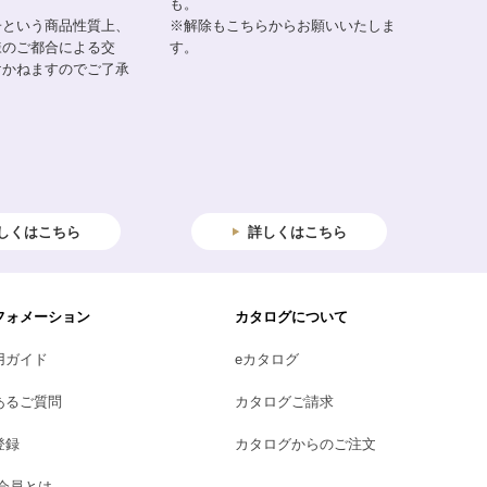
も。
子という商品性質上、
※解除もこちらからお願いいたしま
様のご都合による交
す。
けかねますのでご了承
しくはこちら
詳しくはこちら
フォメーション
カタログについて
用ガイド
eカタログ
あるご質問
カタログご請求
登録
カタログからのご注文
B会員とは