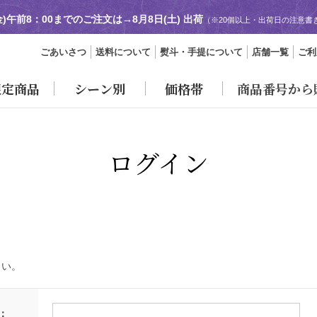
金)午前8：00までのご注文は→
8月8日(土) 出荷
（※20個以上・出荷日の注意書
ごあいさつ
送料について
熨斗・手提について
店舗一覧
ご利
限定商品
シーン別
価格帯
商品番号から
ログイン
さい。
：