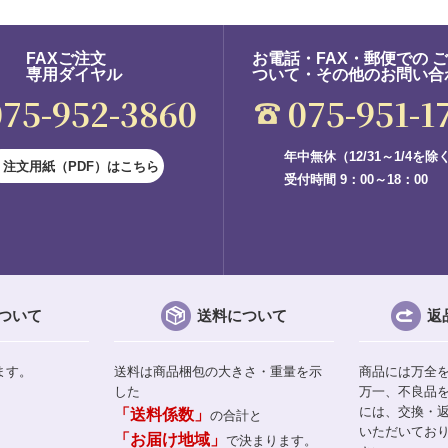
FAXご注文
お電話・FAX・郵便での 
専用ダイヤル
ついて・その他のお問い合
075-952-3860
075-951-1
年中無休（12/31～1/4を除
注文用紙（PDF）はこちら
受付時間 9：00～18：00
ついて
送料について
返
ます。
送料は商品梱包の大きさ・重量を示
商品には万全
した
万一、不良品
には、交換・
「送料係数」
の合計と
いただいてお
「お届け地域」
で決まります。