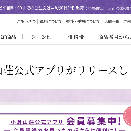
土)午前8：00までのご注文は→
8月9日(日) 出荷
（※20個以上・出荷日の注意書
ごあいさつ
送料について
熨斗・手提について
店舗一覧
ご利
限定商品
シーン別
価格帯
商品番号から
山荘公式アプリが
リリースし