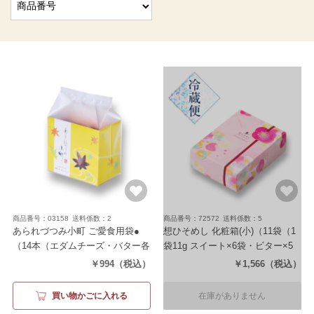
商品番号：03158
送料係数：2
商品番号：72572
送料係数：5
あられづつみ小町 ご愛食用袋●
想ひそめし 化粧箱(小)
（11袋（1
（14本（エダムチーズ・バター各
袋11g スイート×6袋・ビター×5
7本））
袋））
￥994
（税込）
￥1,566
（税込）
買い物かごに入れる
在庫がありません