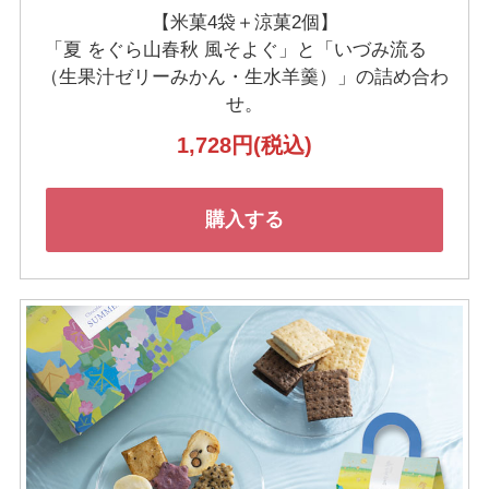
【米菓4袋＋涼菓2個】
「夏 をぐら山春秋 風そよぐ」と
「いづみ流るゝ
（生果汁ゼリーみかん・生水羊羹）」の
詰め合わ
せ。
1,728円
(税込)
購入する