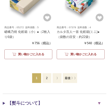
商品番号：05272
送料係数：5
商品番号：07378
送料係数：4
嵯峨乃焼 化粧箱（小）●
（2枚入
カルタ百人一首 化粧箱(ミニ)●
り6袋）
（袋数の目安：約22袋）
￥756
（税込）
￥540
（税込）
買い物かごに入れる
買い物かごに入れる
1
2
〉
最後 〉〉
【熨斗について】