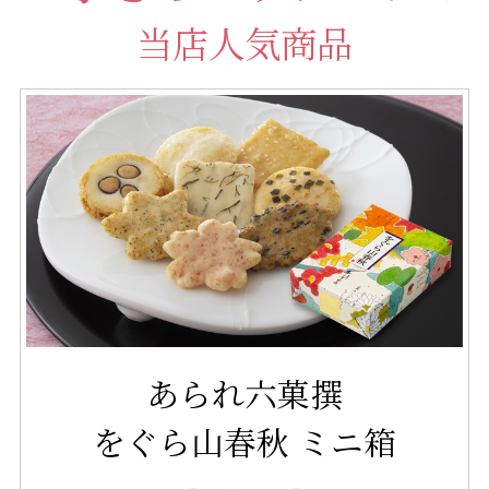
当店人気商品
あられ六菓撰
をぐら山春秋 ミニ箱