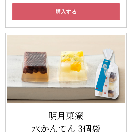
購入する
明月菓寮
水かんてん 3個袋