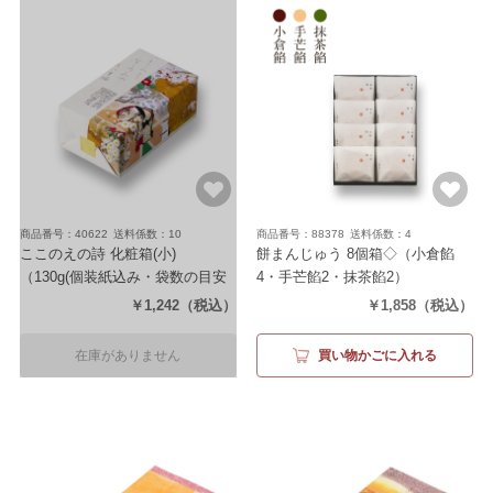
商品番号：40622
送料係数：10
商品番号：88378
送料係数：4
ここのえの詩 化粧箱(小)
餅まんじゅう 8個箱◇
（小倉餡
（130g(個装紙込み・袋数の目安
4・手芒餡2・抹茶餡2）
約36袋)）
￥1,242
（税込）
￥1,858
（税込）
在庫がありません
買い物かごに入れる