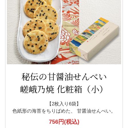
秘伝の甘醤油せんべい
嵯峨乃焼 化粧箱（小）
【2枚入り6袋】
色紙形の海苔をちりばめた、
甘醤油せんべい。
756円
(税込)