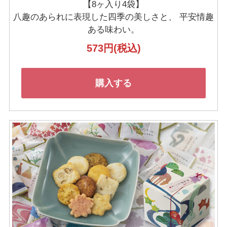
【8ヶ入り4袋】
八趣のあられに表現した四季の美しさと、
平安情趣
ある味わい。
573円
(税込)
購入する