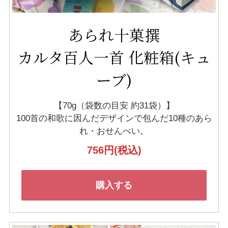
あられ十菓撰
カルタ百人一首 化粧箱(キュ
ーブ)
【70g（袋数の目安 約31袋）】
100首の和歌に因んだデザインで
包んだ10種のあら
れ・おせんべい。
756円
(税込)
購入する