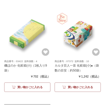
商品番号：03422
送料係数：4
商品番号：07372
送料係数：10
磯ほのか 化粧箱(小)
（1枚入り9
カルタ百人一首 化粧箱(小)●
（袋
袋）
数の目安：約50袋）
￥702
（税込）
￥1,242
（税込）
買い物かごに入れる
買い物かごに入れる