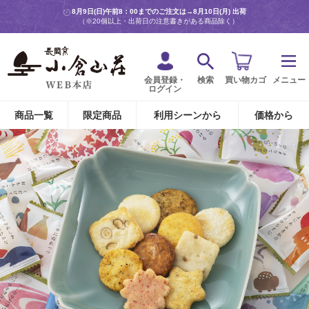
8月9日(日)午前8：00までのご注文は→
8月10日(月) 出荷
（※20個以上・出荷日の注意書きがある商品除く）
会員登録・
検索
買い物カゴ
メニュー
ログイン
商品一覧
限定商品
利用シーンから
価格から