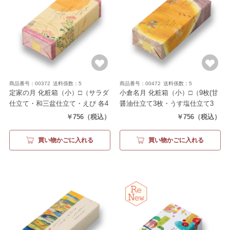
商品番号：00372
送料係数：5
商品番号：00472
送料係数：5
定家の月 化粧箱（小）□
（サラダ
小倉名月 化粧箱（小）□
（9枚(甘
仕立て・和三盆仕立て・えび 各4
醤油仕立て3枚・うす塩仕立て3
枚）
枚・カレー仕立て3枚)）
￥756
（税込）
￥756
（税込）
買い物かごに入れる
買い物かごに入れる