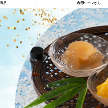
商品
利用シーンから