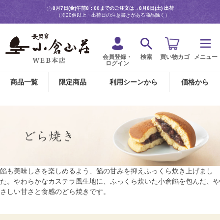
8月7日(金)午前8：00までのご注文は→
8月8日(土) 出荷
（※20個以上・出荷日の注意書きがある商品除く）
会員登録・
検索
買い物カゴ
メニュー
ログイン
商品一覧
限定商品
利用シーンから
価格から
餡も美味しさを楽しめるよう、餡の甘みを抑えふっくら炊き上げまし
た。やわらかなカステラ風生地に、ふっくら炊いた小倉餡を包んだ、や
さしい甘さと食感のどら焼きです。