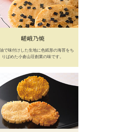
嵯峨乃焼
油で味付けした生地に色紙形の海苔をち
りばめた小倉山荘創業の味です。