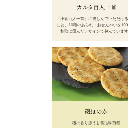
カルタ百人一首
『小倉百人一首』に親しんでいただけ
にと、10種のあられ・おせんべいを10
和歌に因んだデザインで包んでいま
磯ほのか
磯の香り漂う甘醤油味煎餅