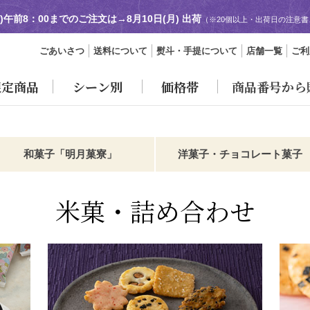
日)午前8：00までのご注文は→
8月10日(月) 出荷
（※20個以上・出荷日の注意
ごあいさつ
送料について
熨斗・手提について
店舗一覧
ご利
限定商品
シーン別
価格帯
商品番号から
和菓子「明月菓寮」
洋菓子・チョコレート菓子
米菓・詰め合わせ