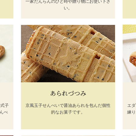
一家だんらんのひと時や贈り物にお使い下さ
い。
あられづつみ
る式子
京風玉子せんべいで醤油あられを包んだ個性
エダ
んべ
的なお菓子です。
練り