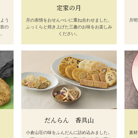
定家の月
るよう
月の表情をおせんべいに重ね合わせました。
月明
0首の
ふっくらと焼き上げた三趣のお味をお楽しみ
す。
ください。
だんらん 香具山
小倉山荘の味をふんだんに詰め込みました。
素材