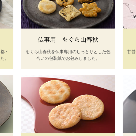
仏事用 をぐら山春秋
京都・
をぐら山春秋を仏事専用のしっとりとした色
甘醤
した。
合いの包装紙でお包みしました。