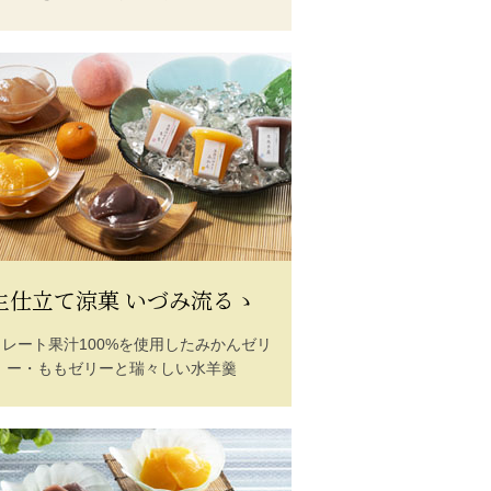
生仕立て涼菓 いづみ流るゝ
トレート果汁100%を使用したみかんゼリ
ー・ももゼリーと瑞々しい水羊羹