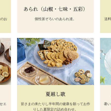
あられ（山椒・七味・五彩）
ジのお
個性派ぞろいのあられ達。
送料
夏越し歌
せエ
皆さまの来たりし半年間の健康を願ってお作
暑い
りした夏限定の詰め合わせ。