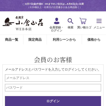
8月7日(金)午前8：00までのご注文は→
8月8日(土) 出荷
（※20個以上・出荷日の注意書きがある商品除く）
会員登録・
検索
買い物カゴ
メニュー
ログイン
商品一覧
限定商品
利用シーンから
価格から
会員のお客様
メールアドレスとパスワードを入力してログインしてください。