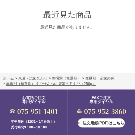
最近見た商品
最近見た商品がありません。
ホーム
>
米菓・詰め合わせ
>
無撰別（無選別）
>
無撰別：定家の月
>
無撰別（無選別） えびせんべい 定家の月えび
（250g）
お電話ご注文
FAXご注文
専用ダイヤル
専用ダイヤル
075-951-1401
075-952-3860
年中無休（12/31～1/4を除く）
注文用紙(PDF)はこちら
受付時間9：00～18：00