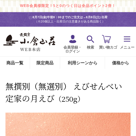
WEB会員様限定！5と0のつく日は全品ポイント2倍！
8月7日(金)午前8：00までのご注文は→
8月8日(土) 出荷
（※20個以上・出荷日の注意書きがある商品除く）
会員登録・
検索
買い物カゴ
メニュー
ログイン
商品一覧
限定商品
利用シーンから
価格から
無撰別（無選別） えびせんべい
定家の月えび
（250g）