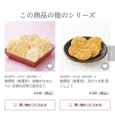
この商品の他のシリーズ
商品番号：00307
送料係数：7
商品番号：50128
送料係数：5
無撰別（無選別） 砂糖がけせん
無撰別（無選別） 京のうす焼 黒
べい 定家の月和三盆仕立て
こしょう
（250g）
（120g）
￥648
（税込）
￥540
（税込）
買い物かごに入れる
買い物かごに入れる