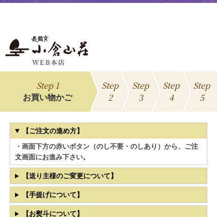
Step 1
Step
Step
Step
Step
2
3
4
5
お買い物かご
【ご注文の進め方】
・画面下方の赤いボタン（のし不要・のしあり）から、ご注
文画面にお進み下さい。
【送り主様のご変更について】
【手提げについて】
【お熨斗について】