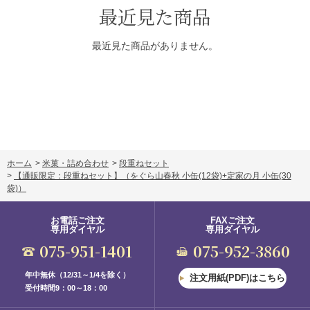
最近見た商品
最近見た商品がありません。
ホーム
>
米菓・詰め合わせ
>
段重ねセット
>
【通販限定：段重ねセット】
（をぐら山春秋 小缶(12袋)+定家の月 小缶(30
袋)）
お電話ご注文
FAXご注文
専用ダイヤル
専用ダイヤル
075-951-1401
075-952-3860
年中無休（12/31～1/4を除く）
注文用紙(PDF)はこちら
受付時間9：00～18：00