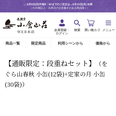
8月9日(日)午前8：00までのご注文は→
8月10日(月) 出荷
（※20個以上・出荷日の注意書きがある商品除く）
会員登録・
検索
買い物カゴ
メニュー
ログイン
商品一覧
限定商品
利用シーンから
価格から
【通販限定：段重ねセット】
（を
ぐら山春秋 小缶(12袋)+定家の月 小缶
(30袋)）