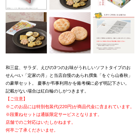
和三盆、サラダ、えびの3つのお味がうれしいソフトタイプのお
せんべい「定家の月」と当店自慢のあられ撰集「をぐら山春秋」
の豪華セット。 慶事か弔事利用かを備考欄に必ず明記下さい。
記載がない場合は紅白輪のしがつきます。
【ご注意】
※このお品には特別包装代(220円)が商品代金に含まれています。
※段重ねセットは通販限定サービスとなります。
店舗でのご対応はいたしかねます。
何卒ご了承くださいませ。