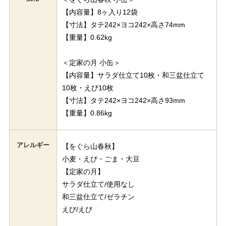
【内容量】8ヶ入り12袋
【寸法】タテ242×ヨコ242×高さ74mm
【重量】0.62kg
＜定家の月 小缶＞
【内容量】サラダ仕立て10枚・和三盆仕立て
10枚・えび10枚
【寸法】タテ242×ヨコ242×高さ93mm
【重量】0.86kg
アレルギー
【をぐら山春秋】
小麦・えび・ごま・大豆
【定家の月】
サラダ仕立て/使用なし
和三盆仕立て/ゼラチン
えび/えび