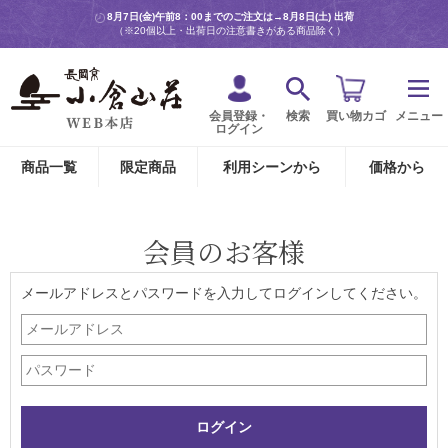
8月7日(金)午前8：00までのご注文は→
8月8日(土) 出荷
（※20個以上・出荷日の注意書きがある商品除く）
会員登録・
検索
買い物カゴ
メニュー
ログイン
商品一覧
限定商品
利用シーンから
価格から
会員のお客様
メールアドレスとパスワードを入力してログインしてください。