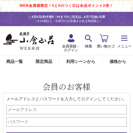
WEB会員様限定！5と0のつく日は全品ポイント2倍！
8月6日(木)午前8：00までのご注文は→
8月7日(金) 出荷
（※20個以上・出荷日の注意書きがある商品除く）
会員登録・
検索
買い物カゴ
メニュー
ログイン
商品一覧
限定商品
利用シーンから
価格から
会員のお客様
メールアドレスとパスワードを入力してログインしてください。