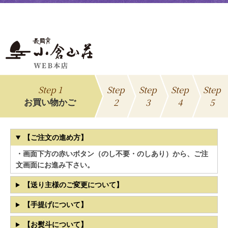
Step 1
Step
Step
Step
Step
2
3
4
5
お買い物かご
【ご注文の進め方】
・画面下方の赤いボタン（のし不要・のしあり）から、ご注
文画面にお進み下さい。
【送り主様のご変更について】
【手提げについて】
【お熨斗について】