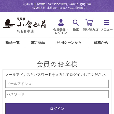
8月9日(日)午前8：00までのご注文は→
8月10日(月) 出荷
（※20個以上・出荷日の注意書きがある商品除く）
会員登録・
検索
買い物カゴ
メニュー
ログイン
商品一覧
限定商品
利用シーンから
価格から
会員のお客様
メールアドレスとパスワードを入力してログインしてください。