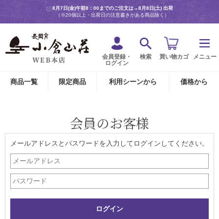
8月7日(金)午前8：00までのご注文は→
8月8日(土) 出荷
（※20個以上・出荷日の注意書きがある商品除く）
会員登録・
検索
買い物カゴ
メニュー
ログイン
商品一覧
限定商品
利用シーンから
価格から
会員のお客様
メールアドレスとパスワードを入力してログインしてください。