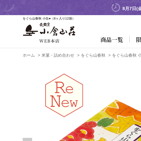
8月7日(
をぐら山春秋 小缶●
（8ヶ入り12袋）
商品一覧
ホーム
>
米菓・詰め合わせ
>
をぐら山春秋
>
をぐら山春秋 