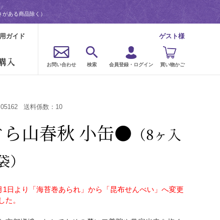
きがある商品除く）
用ガイド
ゲスト様
購入
お問い合わせ
検索
会員登録・ログイン
買い物かご
：
05162
送料係数：
10
ぐら山春秋 小缶●
（8ヶ入
2袋）
年3月1日より「海苔巻あられ」から「昆布せんべい」へ変更
した。