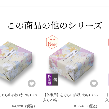
この商品の他のシリーズ
ぐら山春秋 特中缶●
（8
【仏事用】をぐら山春秋 大缶●
（8ヶ
【
）
入り23袋）
入
￥4,320
（税込）
￥3,240
（税込）