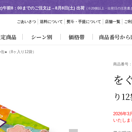
金)午前8：00までのご注文は→
8月8日(土) 出荷
（※20個以上・出荷日の注意書
ごあいさつ
送料について
熨斗・手提について
店舗一覧
ご利
限定商品
シーン別
価格帯
商品番号から
小缶●
（8ヶ入り12袋）
商品番号
を
り1
2026
いたしま