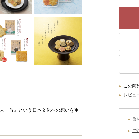
この商
レビュ
人一首』という日本文化への想いを重
熨
ご