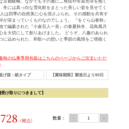
な京都嵯峨。なかでもその麓に二尊院や常寂光寺を抱く
、冬には真っ白な雪化粧をまとった美しい姿を見せてく
 人は四季の自然美に心を揺さぶられ、その感動を共有す
絆が深まっていくものなのでしょう。 『をぐら山春秋』
地で編纂された『小倉百人一首』の春夏秋冬、花鳥風月
心を大切にして創りあげました。 どうぞ、八趣のあられ
つに込められた、和歌への想いと季節の風情をご堪能く
春秋の仏事専用包装はこちらのページからご注文いただ
>
提げ袋：紙タイプ
【賞味期限】製造日より90日
舗受け取りにつきまして】
728
数量：
-
+
（税込）