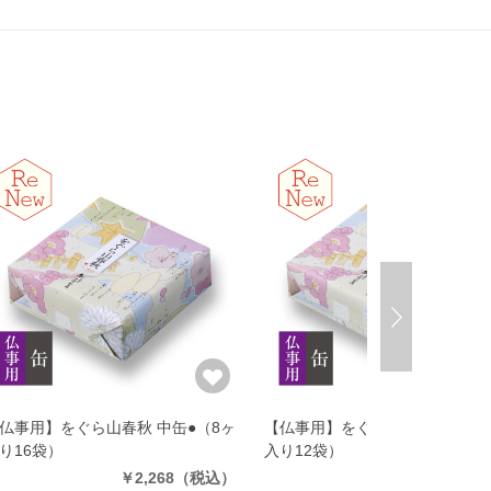
仏事用】をぐら山春秋 中缶●
（8ヶ
【仏事用】をぐら山春秋 小缶●
（
り16袋）
入り12袋）
￥2,268
（税込）
￥1,728
（税