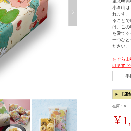
風光明媚
小倉山は
れます。
ることで
は、この
を愛でる
一つひと
ださい。
をぐら山
けます >
手
【店
○
在庫：
￥1,