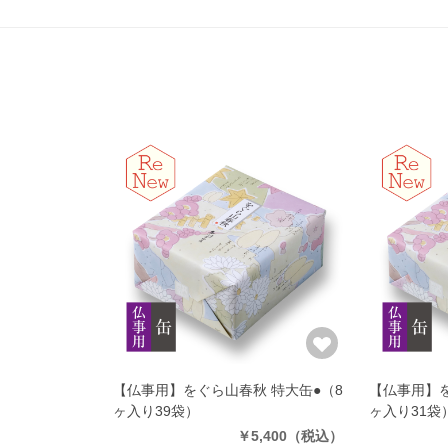
【仏事用】をぐら山春秋 特大缶●
（8
【仏事用】を
ヶ入り39袋）
ヶ入り31袋
￥5,400
（税込）