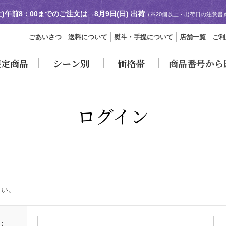
土)午前8：00までのご注文は→
8月9日(日) 出荷
（※20個以上・出荷日の注意書
ごあいさつ
送料について
熨斗・手提について
店舗一覧
ご利
限定商品
シーン別
価格帯
商品番号から
ログイン
さい。
：