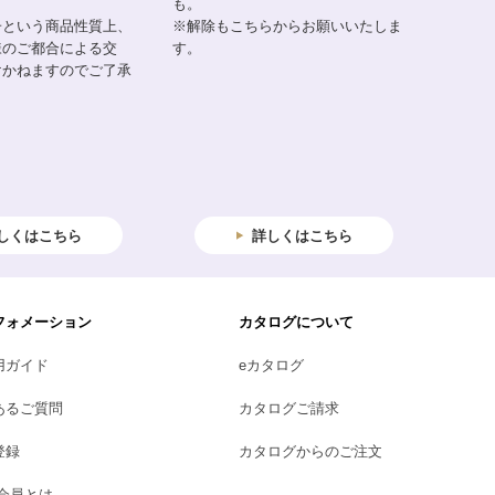
も。
子という商品性質上、
※解除もこちらからお願いいたしま
様のご都合による交
す。
けかねますのでご了承
しくはこちら
詳しくはこちら
フォメーション
カタログについて
用ガイド
eカタログ
あるご質問
カタログご請求
登録
カタログからのご注文
B会員とは