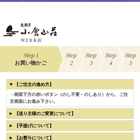
Step 1
Step
Step
Step
Step
2
3
4
5
お買い物かご
【ご注文の進め方】
・画面下方の赤いボタン（のし不要・のしあり）から、ご注
文画面にお進み下さい。
【送り主様のご変更について】
【手提げについて】
【お熨斗について】