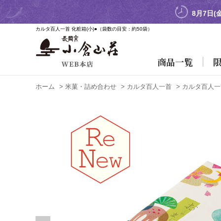
8月7日(
カルタ百人一首 化粧箱(小)●
（袋数の目安：約50袋）
商品一覧
ホーム
>
米菓・詰め合わせ
>
カルタ百人一首
>
カルタ百人一首