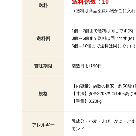
送料係数：10
送料
（送料は商品を買い物かごに入れ
1個～2個まで送料は同じです(S)
送料例
3個～5個まで送料は同じです(M)
6個～10個まで送料は同じです(L)
賞味期限
製造日より90日
【内容量】袋数の目安 約50袋 (11
規格
【寸法】タテ220×ヨコ140×高さ9
【重量】0.23kg
乳成分・小麦・えび・かに・ごま
アレルギー
モンド