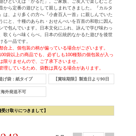
遊びといえば「かるた」。ご家族、ご友人で楽しむこと
昔から定番の遊びとして親しまれてきました。『カルタ
』は、より多くの方へ『小倉百人一首』に親しんでいた
うにと、十種のあられ・おせんべいを百首の和歌に因ん
ンで包んでいます。日本文化にふれ、詠んで学び味わっ
、歌くらべ味くらべ。日本の伝統的なかるた遊びを後世
ける一品です。
都合上、個包装の柄が偏っている場合がございます。
100袋以上の商品でも、必ずしも100種類の個包装が入っ
は限りませんので、ご了承下さいませ。
管理しているため、袋数は異なる場合があります。
提げ袋：紙タイプ
【賞味期限】製造日より90日
海外発送不可
舗受け取りにつきまして】