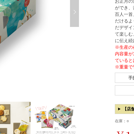
お正月の
ができ、
百人一首
だけるよ
だデザイ
て楽しむ
に伝え続
※生産の
内容量が
ていると
※重量で
手
【店
○
在庫：