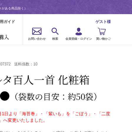
きがある商品除く）
用ガイド
ゲスト様
購入
お問い合わせ
検索
会員登録・ログイン
買い物かご
：
07372
送料係数：
10
ルタ百人一首 化粧箱
)●
（袋数の目安：約50袋）
年3月1日より「海苔巻」・「紫いも」を「ごぼう」・「二度
」へ変更いたしました。