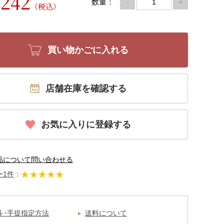
242
数量：
-
+
（税込）
買い物かごに入れる
店舗在庫を確認する
お気に入りに登録する
品について問い合わせる
ー1件
：
斗･手提指定方法
送料について