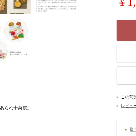
￥1,
この商
レビュ
あられ十菓撰。
熨