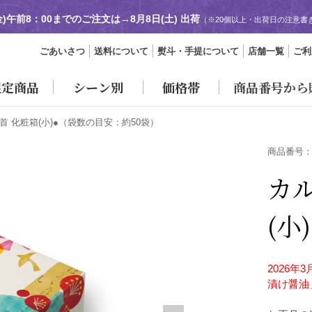
金)午前8：00までのご注文は→
8月8日(土) 出荷
（※20個以上・出荷日の注意書
ごあいさつ
送料について
熨斗・手提について
店舗一覧
ご利
限定商品
シーン別
価格帯
商品番号から
 化粧箱(小)●
（袋数の目安：約50袋）
商品番号
カ
(小
2026
漬け醤油