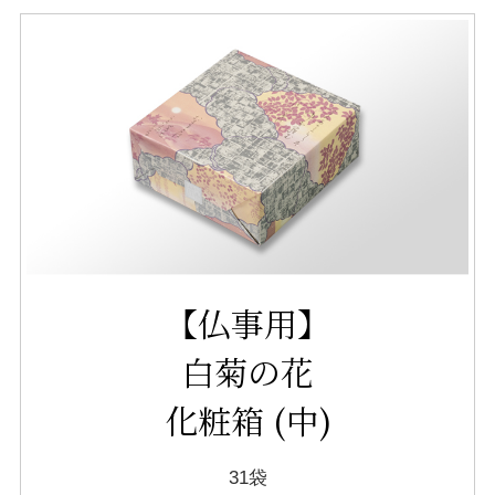
【仏事用】
白菊の花
化粧箱 (中)
31袋