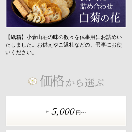
【紙箱】小倉山荘の味の数々を仏事用にお詰めい
たしました。お供えやご返礼などの、弔事にお使
いください。
価格
から選ぶ
5,000
円～