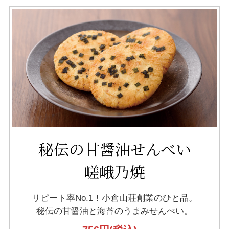
秘伝の甘醤油せんべい
嵯峨乃焼
リピート率No.1！小倉山荘創業のひと品。
秘伝の甘醤油と海苔のうまみせんべい。