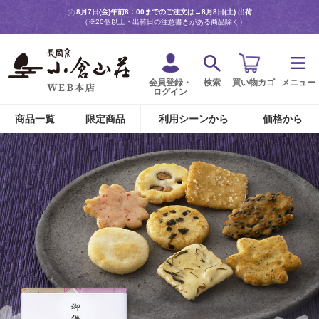
8月7日(金)午前8：00までのご注文は→
8月8日(土) 出荷
（※20個以上・出荷日の注意書きがある商品除く）
会員登録・
検索
買い物カゴ
メニュー
ログイン
商品一覧
限定商品
利用シーンから
価格から