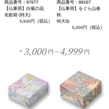
商品番号：97977
商品番号：99167
【仏事用】白菊の花
【仏事用】をぐら山春
化粧箱 (特大)
秋
5,940円（税込）
特大缶
5,400円（税込）
3,000
4,999
円～
円