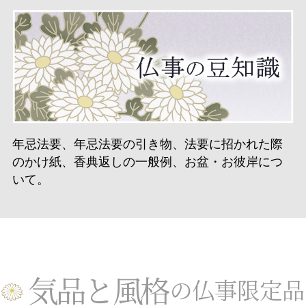
年忌法要、年忌法要の引き物、法要に招かれた際
のかけ紙、香典返しの一般例、お盆・お彼岸につ
いて。
気品と風格
の仏事限定品