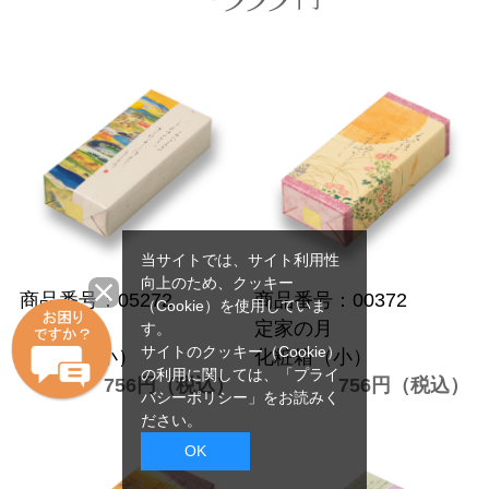
当サイトでは、サイト利用性
向上のため、クッキー
商品番号：05272
商品番号：00372
（Cookie）を使用していま
嵯峨乃焼
定家の月
す。
サイトのクッキー（Cookie）
化粧箱（小）
化粧箱（小）
の利用に関しては、
「プライ
756円（税込）
756円（税込）
バシーポリシー」
をお読みく
ださい。
OK