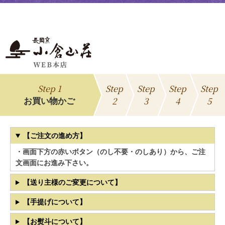
Step 1
Step
Step
Step
Step
2
3
4
5
お買い物かご
【ご注文の進め方】
・画面下方の赤いボタン（のし不要・のしあり）から、ご注
文画面にお進み下さい。
【送り主様のご変更について】
【手提げについて】
【お熨斗について】