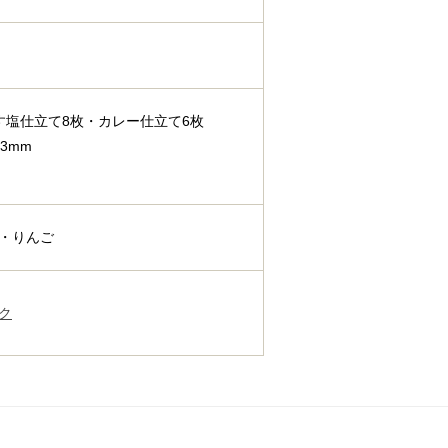
す塩仕立て8枚・カレー仕立て6枚
3mm
・りんご
ク