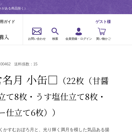
きがある商品除く）
用ガイド
ゲスト様
購入
お問い合わせ
検索
会員登録・ログイン
買い物かご
：
00462
送料係数：
15
倉名月 小缶□
（22枚（甘醤
立て8枚・うす塩仕立て8枚・
ー仕立て6枚））
くかすむおぼろ月と、光り輝く満月を模した気品ある揚