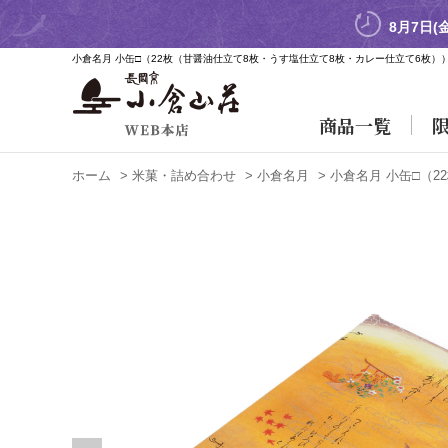
8月7日(
小倉名月 小缶□
（22枚（甘醤油仕立て8枚・うす塩仕立て8枚・カレー仕立て6枚）
商品一覧
ホーム
>
米菓・詰め合わせ
>
小倉名月
>
小倉名月 小缶□
（2