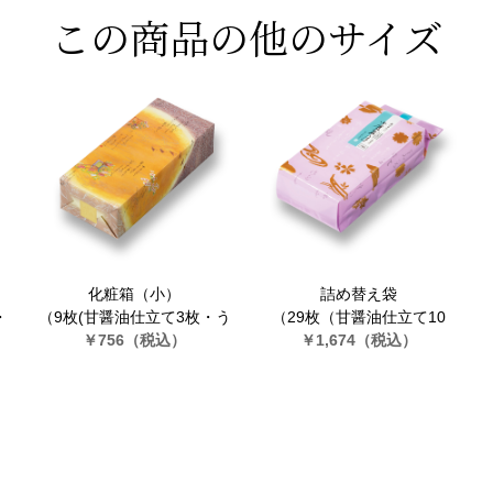
この商品の他のサイズ
化粧箱（小）
詰め替え袋
・
（9枚(甘醤油仕立て3枚・う
（29枚（甘醤油仕立て10
仕
す塩仕立て3枚・カレー仕立
￥756
（税込）
枚・うす塩仕立て10枚・カ
￥1,674
（税込）
て3枚)）
レー仕立て9枚））