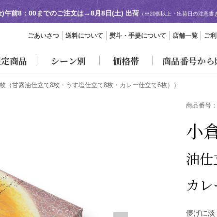
金)午前8：00までのご注文は→
8月8日(土) 出荷
（※20個以上・出荷日の注意書
）
ごあいさつ
送料について
熨斗・手提について
店舗一覧
ご利
限定商品
シーン別
価格帯
商品番号から
2枚（甘醤油仕立て8枚・うす塩仕立て8枚・カレー仕立て6枚））
商品番号
小
油仕
カレ
儚げに淡