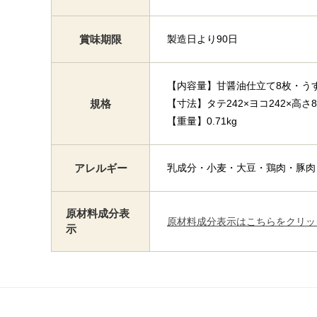
賞味期限
製造日より90日
【内容量】甘醤油仕立て8枚・う
規格
【寸法】タテ242×ヨコ242×高さ8
【重量】0.71kg
アレルギー
乳成分・小麦・大豆・鶏肉・豚肉
原材料成分表
原材料成分表示はこちらをクリッ
示