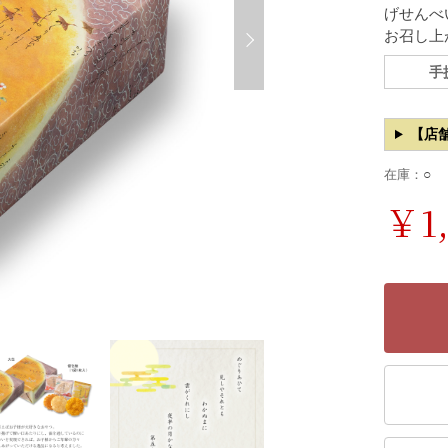
げせんべ
お召し上
手
【店
○
在庫：
￥1,