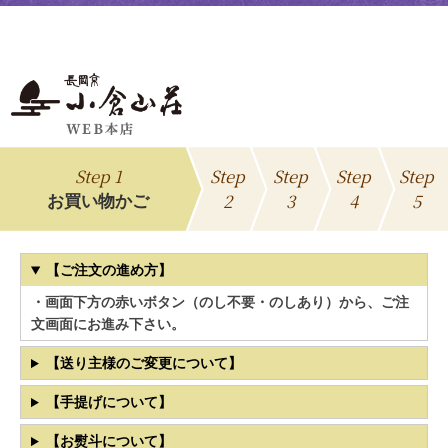
Step 1
Step
Step
Step
Step
2
3
4
5
お買い物かご
【ご注文の進め方】
・画面下方の赤いボタン（のし不要・のしあり）から、ご注
文画面にお進み下さい。
【送り主様のご変更について】
【手提げについて】
【お熨斗について】