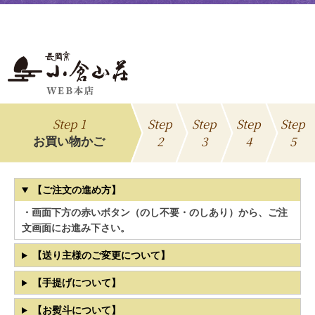
Step 1
Step
Step
Step
Step
2
3
4
5
お買い物かご
【ご注文の進め方】
・画面下方の赤いボタン（のし不要・のしあり）から、ご注
文画面にお進み下さい。
【送り主様のご変更について】
【手提げについて】
【お熨斗について】