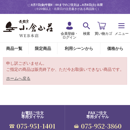
8月7日(金)午前8：00までのご注文は→
8月8日(土) 出荷
（※20個以上・出荷日の注意書きがある商品除く）
会員登録・
検索
買い物カゴ
メニュー
ログイン
商品一覧
限定商品
利用シーンから
価格から
申し訳ございません。
ご指定の商品は販売終了か、ただ今お取扱いできない商品です。
ホームへ戻る
お電話ご注文
FAXご注文
専用ダイヤル
専用ダイヤル
075-951-1401
075-952-3860