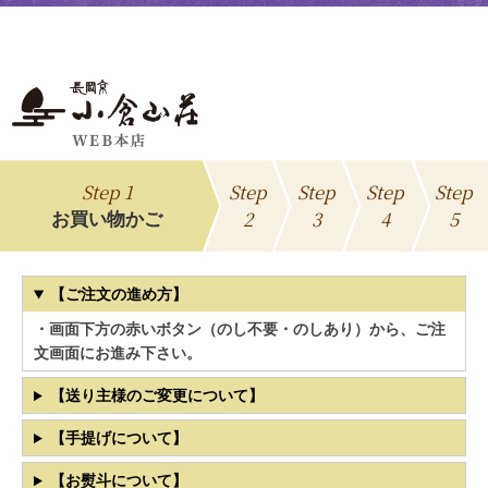
Step 1
Step
Step
Step
Step
2
3
4
5
お買い物かご
【ご注文の進め方】
・画面下方の赤いボタン（のし不要・のしあり）から、ご注
文画面にお進み下さい。
【送り主様のご変更について】
【手提げについて】
【お熨斗について】