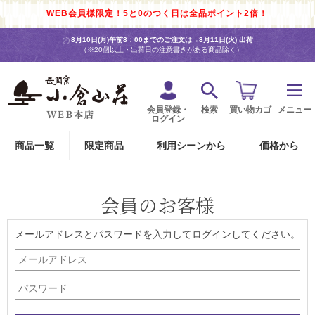
WEB会員様限定！5と0のつく日は全品ポイント2倍！
8月10日(月)午前8：00までのご注文は→
8月11日(火) 出荷
（※20個以上・出荷日の注意書きがある商品除く）
会員登録・
検索
買い物カゴ
メニュー
ログイン
商品一覧
限定商品
利用シーンから
価格から
会員のお客様
メールアドレスとパスワードを入力してログインしてください。