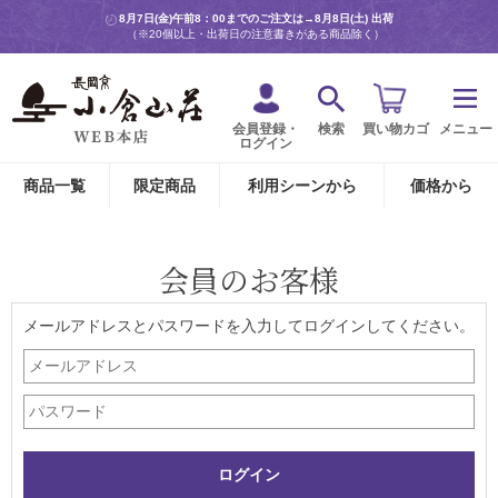
8月7日(金)午前8：00までのご注文は→
8月8日(土) 出荷
（※20個以上・出荷日の注意書きがある商品除く）
会員登録・
検索
買い物カゴ
メニュー
ログイン
商品一覧
限定商品
利用シーンから
価格から
会員のお客様
メールアドレスとパスワードを入力してログインしてください。