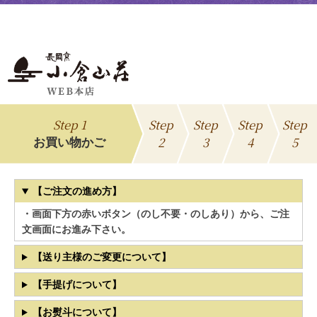
Step 1
Step
Step
Step
Step
2
3
4
5
お買い物かご
【ご注文の進め方】
・画面下方の赤いボタン（のし不要・のしあり）から、ご注
文画面にお進み下さい。
【送り主様のご変更について】
【手提げについて】
【お熨斗について】