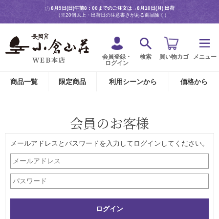
8月9日(日)午前8：00までのご注文は→
8月10日(月) 出荷
（※20個以上・出荷日の注意書きがある商品除く）
会員登録・
検索
買い物カゴ
メニュー
ログイン
商品一覧
限定商品
利用シーンから
価格から
会員のお客様
メールアドレスとパスワードを入力してログインしてください。