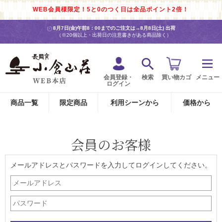
WEB会員様限定！5と0のつく日は全品ポイント2倍！
8月7日(金)午前8：00までのご注文は→
8月8日(土) 出荷
（※20個以上・出荷日の注意書きがある商品除く）
会員登録・
検索
買い物カゴ
メニュー
ログイン
商品一覧
限定商品
利用シーンから
価格から
会員のお客様
メールアドレスとパスワードを入力してログインしてください。